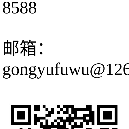
8588
邮箱：
gongyufuwu@12