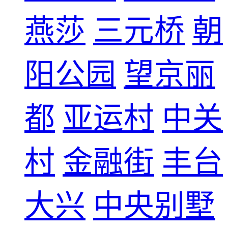
燕莎
三元桥
朝
阳公园
望京丽
都
亚运村
中关
村
金融街
丰台
大兴
中央别墅