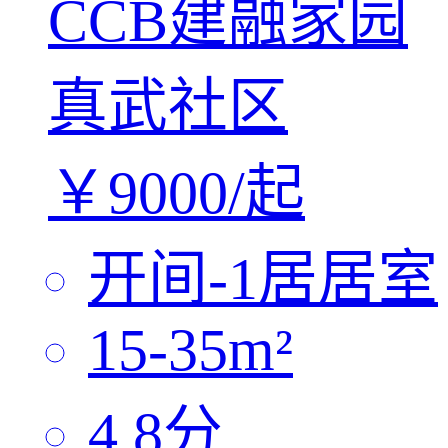
CCB建融家园
真武社区
￥
9000/
起
开间-1居
居室
15-35
m²
4.8
分