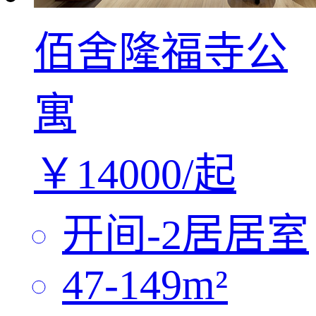
佰舍隆福寺公
寓
￥
14000/
起
开间-2居
居室
47-149
m²