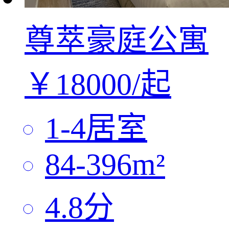
尊萃豪庭公寓
￥
18000/
起
1-4
居室
84-396
m²
4.8
分