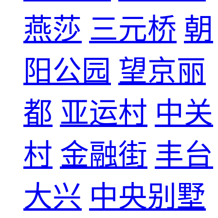
燕莎
三元桥
朝
阳公园
望京丽
都
亚运村
中关
村
金融街
丰台
大兴
中央别墅