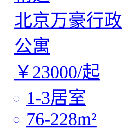
北京万豪行政
公寓
￥
23000/
起
1-3
居室
76-228
m²