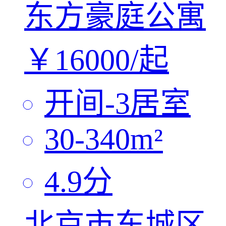
东方豪庭公寓
￥
16000/
起
开间-3
居室
30-340
m²
4.9
分
北京市东城区