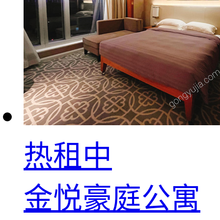
热租中
金悦豪庭公寓