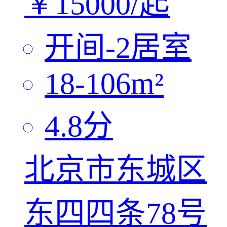
￥
15000/
起
开间-2
居室
18-106
m²
4.8
分
北京市东城区
东四四条78号