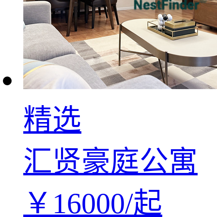
精选
汇贤豪庭公寓
￥
16000/
起