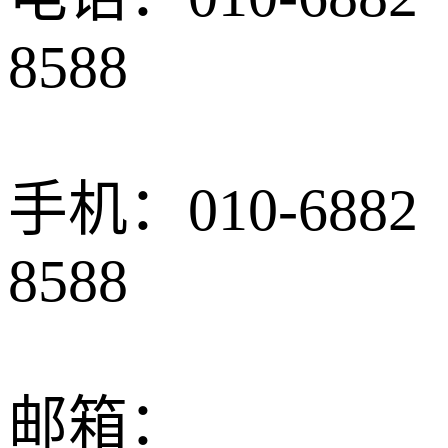
8588
手机：010-6882
8588
邮箱：