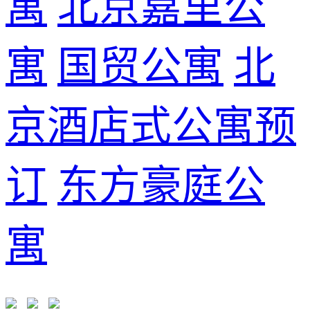
寓
北京嘉里公
寓
国贸公寓
北
京酒店式公寓预
订
东方豪庭公
寓