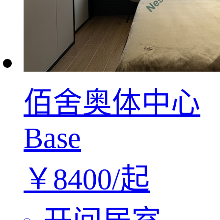
佰舍奥体中心
Base
￥
8400/
起