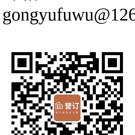
gongyufuwu@12