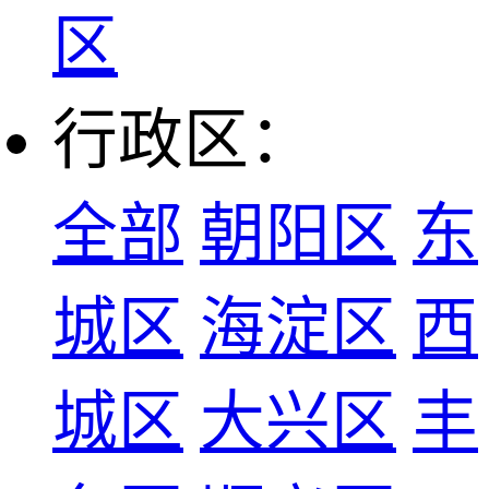
区
行政区：
全部
朝阳区
东
城区
海淀区
西
城区
大兴区
丰