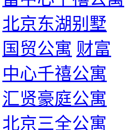
北京东湖别墅
国贸公寓
财富
中心千禧公寓
汇贤豪庭公寓
北京三全公寓