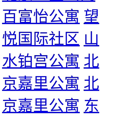
百富怡公寓
望
悦国际社区
山
水铂宫公寓
北
京嘉里公寓
北
京嘉里公寓
东