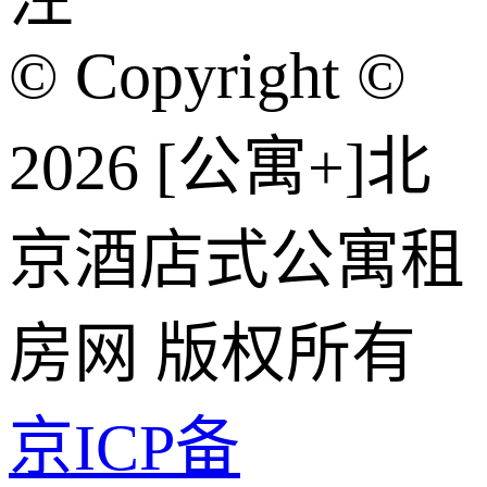
© Copyright ©
2026 [公寓+]北
京酒店式公寓租
房网 版权所有
京ICP备