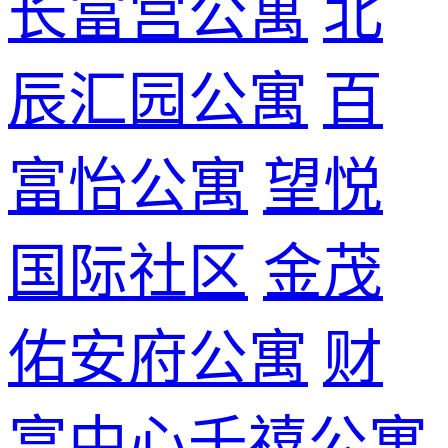
长富宫公寓
北
辰汇园公寓
百
富怡公寓
望悦
国际社区
金茂
佑安府公寓
财
富中心千禧公寓