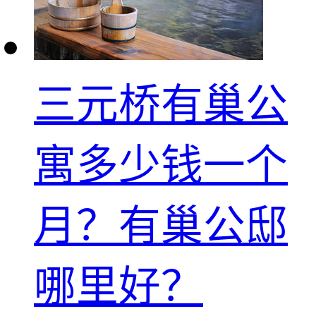
三元桥有巢公
寓多少钱一个
月？有巢公邸
哪里好？