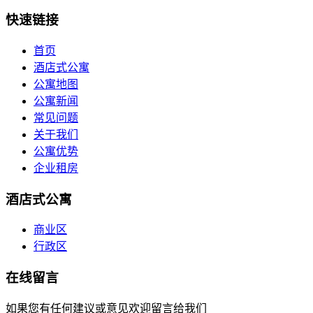
快速链接
首页
酒店式公寓
公寓地图
公寓新闻
常见问题
关于我们
公寓优势
企业租房
酒店式公寓
商业区
行政区
在线留言
如果您有任何建议或意见欢迎留言给我们