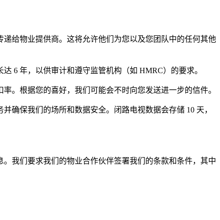
传递给物业提供商。这将允许他们为您以及您团队中的任何其他
6 年，以供审计和遵守监管机构（如 HMRC）的要求。
扣率。根据您的喜好，我们可能会不时向您发送进一步的信件。
确保我们的场所和数据安全。闭路电视数据会存储 10 天，
息。我们要求我们的物业合作伙伴签署我们的条款和条件，其中