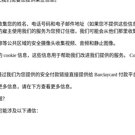
收集您的姓名、电话号码和电子邮件地址（如果您不提供这些信
的雇主使用我们的服务为您预订住宿，我们可能会从他们那里收
廊等公共区域的安全摄像头收集视频、音频和静止图像。
okie 信息，这些信息用于帮助我们改进我们提供的服务。 Coo
们为您提供的安全付款链接直接提供给 Barclaycard 付款平
更多信息，请在下方查看更多信息。
据？
可能涉及以下通信：