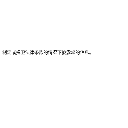
、制定或捍卫法律条款的情况下披露您的信息。