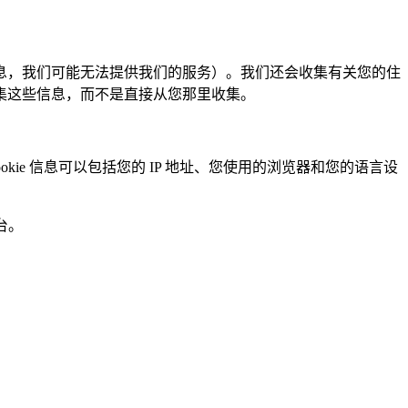
息，我们可能无法提供我们的服务）。我们还会收集有关您的住
集这些信息，而不是直接从您那里收集。
kie 信息可以包括您的 IP 地址、您使用的浏览器和您的语言设
台。