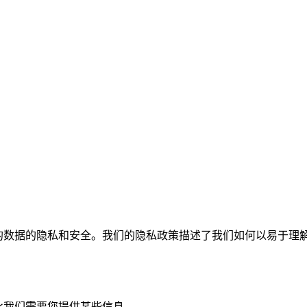
您的数据的隐私和安全。我们的隐私政策描述了我们如何以易于理
。
此我们需要您提供某些信息。