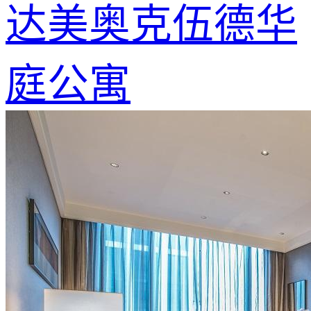
达美奥克伍德华
庭公寓